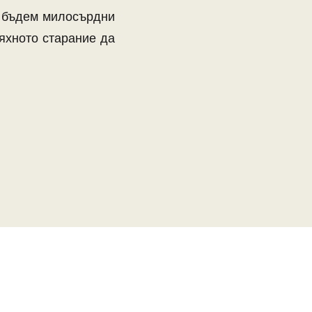
а бъдем милосърдни
тяхното старание да