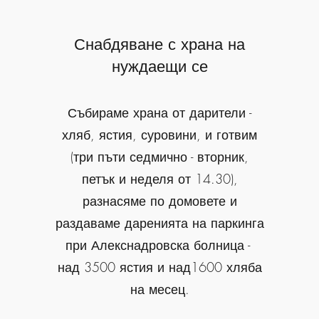
Снабдяване с храна на
нуждаещи се
Събираме храна от дарители -
хляб, ястия, суровини, и готвим
(
три пъти седмично - вторник,
петък и неделя от 14.30
),
разнасяме по домовете и
раздаваме даренията на паркинга
при Алекснадровска болница -
над 3500 ястия и над1600 хляба
на месец.