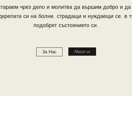
стараем чрез дело и молитва да вършим добро и д
дкрепата си на болни, страдащи и нуждаещи се, в 
подобрят състоянието си.
About us
За Нас