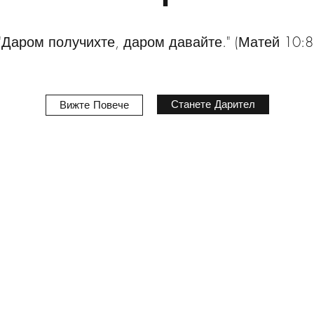
"Даром получихте, даром давайте." (Матей 10:8
Станете Дарител
Вижте Повече