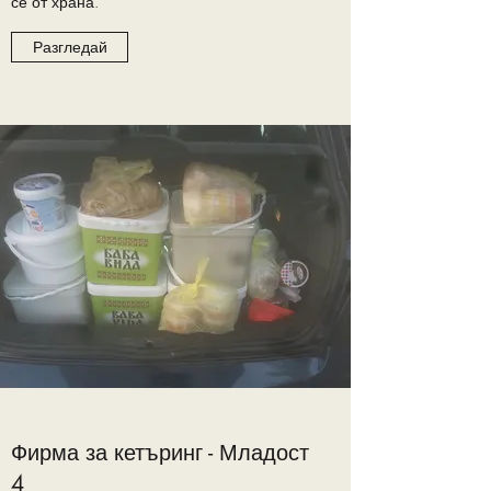
се от храна.
Разгледай
Фирма за кетъринг - Младост
4