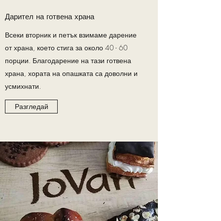
Дарител на готвена храна
Всеки вторник и петък взимаме дарение
от храна, което стига за около 40 - 60
порции. Благодарение на тази готвена
храна, хората на опашката са доволни и
усмихнати.
Разгледай